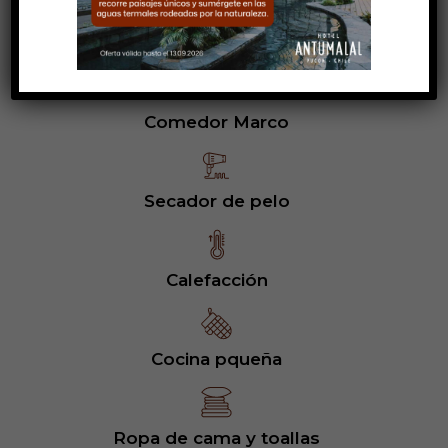
Servicio de habitaciones diario
Comedor Marco
Secador de pelo
Calefacción
Cocina pqueña
Ropa de cama y toallas