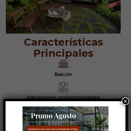
Características
Principales
Balcón
Albornoces proporcionadas
×
Cunas disponibles