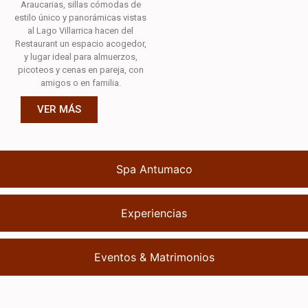
Araucarias, sillas cómodas de
estilo único y panorámicas vistas
al Lago Villarrica hacen del
Restaurant un espacio acogedor,
y lugar ideal para almuerzos,
picoteos y cenas en pareja, con
amigos o en familia.
VER MÁS
Spa Antumaco
Experiencias
Eventos & Matrimonios