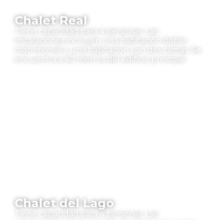
Chalet Real
Tiene capacidad para 4 personas. Las
instalaciones incluyen una habitación doble
matrimonial y una habitación con dos camas. Se
encuentra a 40 metros del edificio principal.
Chalet del Lago
Tiene capacidad para 4 personas. Las