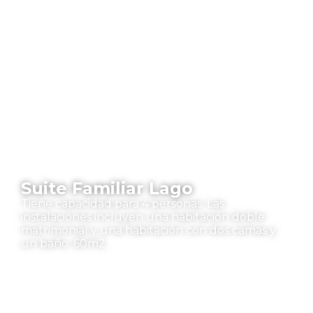
Suite Familiar Lago
Tiene capacidad para 4 personas. Las
instalaciones incluyen una habitación doble
matrimonial y una habitación con dos camas y
un baño. 60m2.