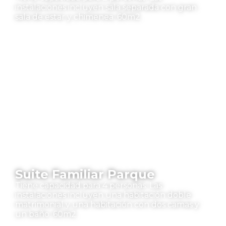
instalaciones incluyen sala separada con gran
sala de estar y chimenea. 60m2.
Suite Familiar Parque
Tiene capacidad para 4 personas. Las
instalaciones incluyen una habitación doble
matrimonial y una habitación con dos camas y
un baño. 60m2.