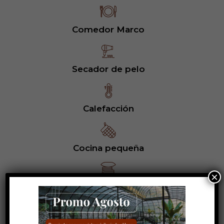
Comedor Marco
Secador de pelo
Calefacción
Cocina pequeña
×
Ropa de cama y toallas