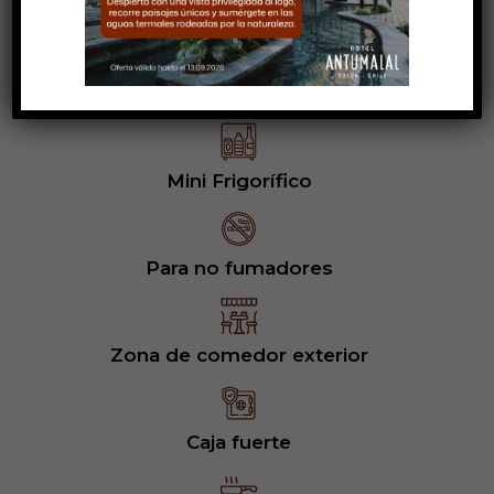
Microondas
Salón Social
Mini Frigorífico
Para no fumadores
Zona de comedor exterior
Caja fuerte